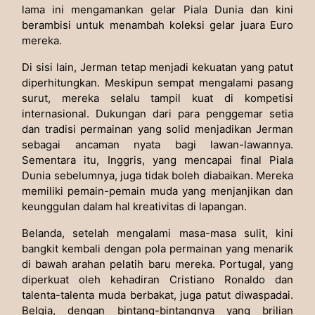
lama ini mengamankan gelar Piala Dunia dan kini
berambisi untuk menambah koleksi gelar juara Euro
mereka.
Di sisi lain, Jerman tetap menjadi kekuatan yang patut
diperhitungkan. Meskipun sempat mengalami pasang
surut, mereka selalu tampil kuat di kompetisi
internasional. Dukungan dari para penggemar setia
dan tradisi permainan yang solid menjadikan Jerman
sebagai ancaman nyata bagi lawan-lawannya.
Sementara itu, Inggris, yang mencapai final Piala
Dunia sebelumnya, juga tidak boleh diabaikan. Mereka
memiliki pemain-pemain muda yang menjanjikan dan
keunggulan dalam hal kreativitas di lapangan.
Belanda, setelah mengalami masa-masa sulit, kini
bangkit kembali dengan pola permainan yang menarik
di bawah arahan pelatih baru mereka. Portugal, yang
diperkuat oleh kehadiran Cristiano Ronaldo dan
talenta-talenta muda berbakat, juga patut diwaspadai.
Belgia, dengan bintang-bintangnya yang brilian