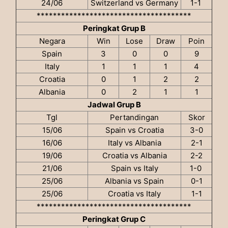
24/06
Switzerland vs Germany
1-1
**************************************
Peringkat Grup B
Negara
Win
Lose
Draw
Poin
Spain
3
0
0
9
Italy
1
1
1
4
Croatia
0
1
2
2
Albania
0
2
1
1
Jadwal Grup B
Tgl
Pertandingan
Skor
15/06
Spain vs Croatia
3-0
16/06
Italy vs Albania
2-1
19/06
Croatia vs Albania
2-2
21/06
Spain vs Italy
1-0
25/06
Albania vs Spain
0-1
25/06
Croatia vs Italy
1-1
**************************************
Peringkat Grup C