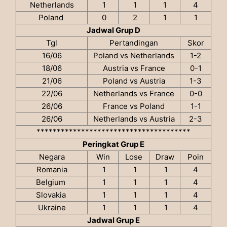
Netherlands
1
1
1
4
Poland
0
2
1
1
Jadwal Grup D
Tgl
Pertandingan
Skor
16/06
Poland vs Netherlands
1-2
18/06
Austria vs France
0-1
21/06
Poland vs Austria
1-3
22/06
Netherlands vs France
0-0
26/06
France vs Poland
1-1
26/06
Netherlands vs Austria
2-3
**************************************
Peringkat Grup E
Negara
Win
Lose
Draw
Poin
Romania
1
1
1
4
Belgium
1
1
1
4
Slovakia
1
1
1
4
Ukraine
1
1
1
4
Jadwal Grup E