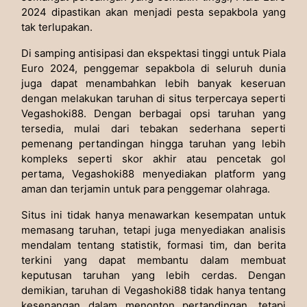
2024 dipastikan akan menjadi pesta sepakbola yang
tak terlupakan.
Di samping antisipasi dan ekspektasi tinggi untuk Piala
Euro 2024, penggemar sepakbola di seluruh dunia
juga dapat menambahkan lebih banyak keseruan
dengan melakukan taruhan di situs terpercaya seperti
Vegashoki88. Dengan berbagai opsi taruhan yang
tersedia, mulai dari tebakan sederhana seperti
pemenang pertandingan hingga taruhan yang lebih
kompleks seperti skor akhir atau pencetak gol
pertama, Vegashoki88 menyediakan platform yang
aman dan terjamin untuk para penggemar olahraga.
Situs ini tidak hanya menawarkan kesempatan untuk
memasang taruhan, tetapi juga menyediakan analisis
mendalam tentang statistik, formasi tim, dan berita
terkini yang dapat membantu dalam membuat
keputusan taruhan yang lebih cerdas. Dengan
demikian, taruhan di Vegashoki88 tidak hanya tentang
kesenangan dalam menonton pertandingan, tetapi