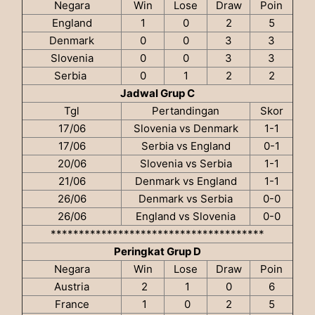
Negara
Win
Lose
Draw
Poin
England
1
0
2
5
Denmark
0
0
3
3
Slovenia
0
0
3
3
Serbia
0
1
2
2
Jadwal Grup C
Tgl
Pertandingan
Skor
17/06
Slovenia vs Denmark
1-1
17/06
Serbia vs England
0-1
20/06
Slovenia vs Serbia
1-1
21/06
Denmark vs England
1-1
26/06
Denmark vs Serbia
0-0
26/06
England vs Slovenia
0-0
**************************************
Peringkat Grup D
Negara
Win
Lose
Draw
Poin
Austria
2
1
0
6
France
1
0
2
5